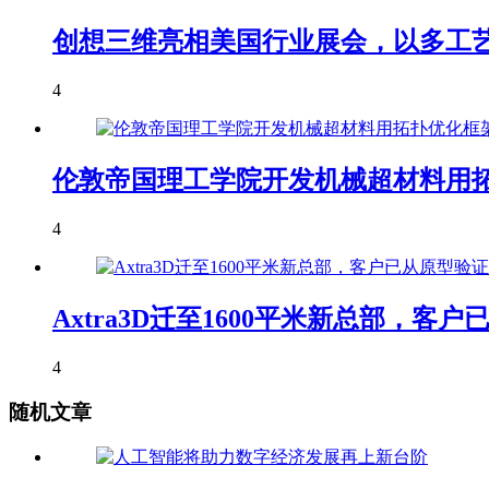
创想三维亮相美国行业展会，以多工艺
4
伦敦帝国理工学院开发机械超材料用拓
4
Axtra3D迁至1600平米新总部，
4
随机文章