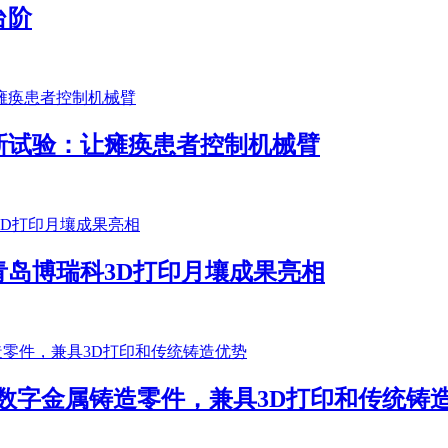
台阶
新试验：让瘫痪患者控制机械臂
岛博瑞科3D打印月壤成果亮相
生产高性能数字金属铸造零件，兼具3D打印和传统铸