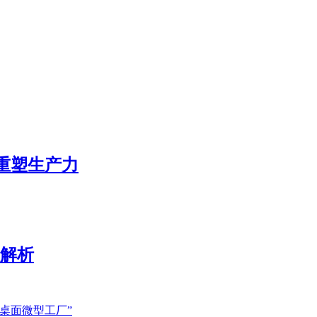
态重塑生产力
展解析