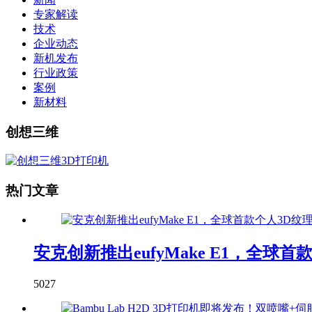
专家解读
技术
企业动态
新机发布
行业政策
案例
新材料
创想三维
热门文章
安克创新推出eufyMake E1，全球
5027