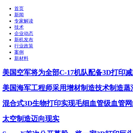
首页
新闻
专家解读
技术
企业动态
新机发布
行业政策
案例
新材料
美国空军将为全部C-17机队配备3D打印
美国海军工程师采用增材制造技术制造蒸
混合式3D生物打印实现毛细血管级血管网
太空制造迈向现实