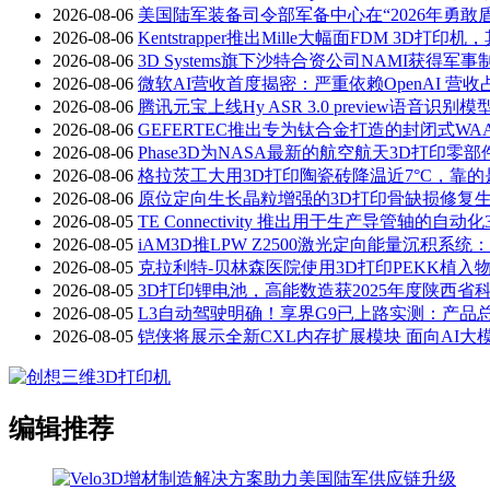
2026-08-06
美国陆军装备司令部军备中心在“2026年勇敢
2026-08-06
Kentstrapper推出Mille大幅面FDM 3D
2026-08-06
3D Systems旗下沙特合资公司NAMI获得军
2026-08-06
微软AI营收首度揭密：严重依赖OpenAI 营收
2026-08-06
腾讯元宝上线Hy ASR 3.0 preview语
2026-08-06
GEFERTEC推出专为钛合金打造的封闭式WAAM
2026-08-06
Phase3D为NASA最新的航空航天3D打印
2026-08-06
格拉茨工大用3D打印陶瓷砖降温近7°C，靠
2026-08-06
原位定向生长晶粒增强的3D打印骨缺损修复
2026-08-05
TE Connectivity 推出用于生产导管轴的自动
2026-08-05
iAM3D推LPW Z2500激光定向能量沉积
2026-08-05
克拉利特-贝林森医院使用3D打印PEKK植入
2026-08-05
3D打印锂电池，高能数造获2025年度陕西省
2026-08-05
L3自动驾驶明确！享界G9已上路实测：产品
2026-08-05
铠侠将展示全新CXL内存扩展模块 面向AI大
编辑推荐