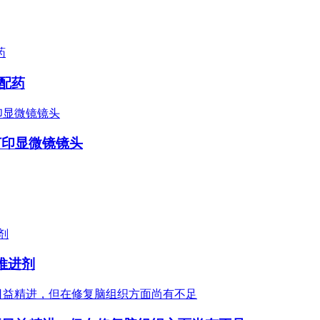
的配药
打印显微镜镜头
箭推进剂