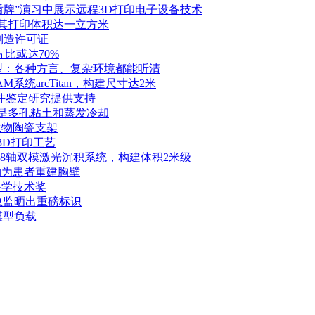
盾牌”演习中展示远程3D打印电子设备技术
打印机，其打印体积达一立方米
事制造许可证
占比或达70%
音识别模型：各种方言、复杂环境都能听清
系统arcTitan，构建尺寸达2米
零部件鉴定研究提供支持
的是多孔粘土和蒸发冷却
生物陶瓷支架
化3D打印工艺
系统：8轴双模激光沉积系统，构建体积2米级
物为患者重建胸壁
科学技术奖
总监晒出重磅标识
模型负载