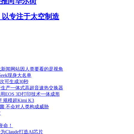
头推向华尔街
r业务，以专注于太空制造
代新闻网站因人类要看的是视角
eek现身大名单
次可生成30秒
机，用于生产一体式高超音速热交换器
室采用EOS 3D打印技术一体成形
模超Kimi K3
菌 不会对人类构成威胁
常
险丧命！
为Claude打造AI芯片