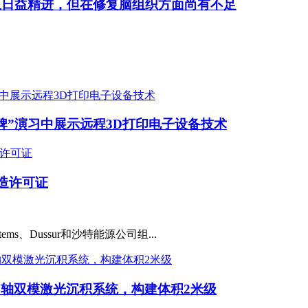
正日益精进，但在修复脑组织方面尚有不足
牌”演习中展示远程3D打印电子设备技术
制造许可证
、Dussur和沙特能源公司组...
统：8轴双模激光沉积系统，构建体积2米级