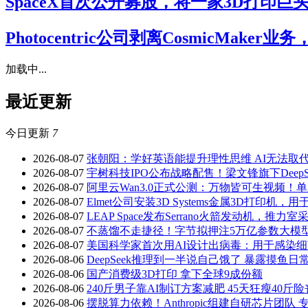
SpaceX首次公开募股，将一家3D打印巨
Photocentric公司剥离CosmicMake
加载中...
最近更新
今日更新
7
2026-08-07
张朝阳：学好英语能提升理性思维 AI无法取
2026-08-07
宇树科技IPO公布战略配售！梁文锋旗下DeepS
2026-08-07
阿里云Wan3.0正式公测：万物皆可生视频！单
2026-08-07
Elmet公司安装3D Systems金属3D打印
2026-08-07
LEAP Space发布Serrano火箭发动机，推力
2026-08-07
不蒸馏不走捷径！字节拟押注5万亿参数大模型 规
2026-08-07
美国科学家首次用AI设计出病毒：用于感染细
2026-08-06
DeepSeek推理到一半说自己饿了 暴露摸鱼日
2026-08-06
国产消费级3D打印 拿下全球9成份额
2026-08-06
240斤男子靠AI制订方案减肥 45天狂瘦40斤
2026-08-06
摆脱算力依赖！Anthropic组建自研芯片团队 专