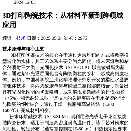
2024-12-08
3D打印陶瓷技术：从材料革新到跨领域
应用
频道：
技术
日期：
2025-05-24
浏览：2975
技术原理与核心工艺
3D打印陶瓷技术的核心在于通过逐层堆积的方式将数字模
型转化为实体，其工艺体系主要分为光固化、粉末床熔融和粘
合剂喷射三大类。光固化技术（SLA/DLP）以光敏树脂为基
体，通过紫外光逐层固化含有陶瓷颗粒的浆料，形成高精度坯
体。例如，中国科学院兰州化学物理研究所开发的柔性水凝胶
前驱体技术，将丙烯酰胺单体与磷酸二氢铝溶胶结合，制备出
具有光固化性能的陶瓷浆料，成功实现复杂结构的超低收缩
（<5%）和无裂纹成型。该技术的关键突破在于水凝胶的“柔”
与陶瓷的“刚”结合，通过干燥、脱脂和高温烧结（1200-
1600℃）完成材料相变。
粉末床熔融技术（SLS/SLM）则利用激光或电子束直接烧
结陶瓷粉末，适用于制造高密度耐高温部件。该工艺对粉末的
流动性、粒径分布（通常需控制在10-50μm）和热稳定性要求