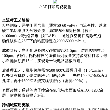
△3D打印陶瓷花瓶
全流程工艺解析
浆料制备：需平衡固含量（通常50-60 vol%）与流变性。以磷
酸二氢铝溶胶为分散介质，添加纳米陶瓷粉体（粒径
<100nm）和光引发剂（如LAP），通过真空搅拌消除气泡，
确保浆料在25℃下的粘度稳定在2000-5000 mPa·s。
成型阶段：光固化设备的XY轴精度达1-5μm，层厚控制在25-
100μm。例如，托托科技的织雀系列设备支持多材料打印，最
小料池体积仅15ml，实现微米级电路基板制造。
后处理工艺：脱脂阶段需在500-800℃缓慢升温（1-5℃/min）
以去除有机物；烧结阶段采用两步法——先在1400℃预烧消除
孔隙，再于1600℃终烧实现致密化（密度≥99%）。
表面改性：通过等离子喷涂在氧化铝表面形成Al₂O₃-TiO₂涂
层，耐磨损寿命提升3倍。
跨领域应用突破