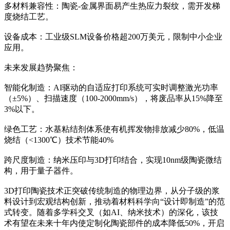
多材料兼容性：陶瓷-金属界面易产生热应力裂纹，需开发梯
度烧结工艺。
设备成本：工业级SLM设备价格超200万美元，限制中小企业
应用。
未来发展趋势聚焦：
智能化制造：AI驱动的自适应打印系统可实时调整激光功率
（±5%）、扫描速度（100-2000mm/s），将废品率从15%降至
3%以下。
绿色工艺：水基粘结剂体系使有机挥发物排放减少80%，低温
烧结（<1300℃）技术节能40%
跨尺度制造：纳米压印与3D打印结合，实现10nm级陶瓷微结
构，用于量子器件。
3D打印陶瓷技术正突破传统制造的物理边界，从分子级的浆
料设计到宏观结构创新，推动着材料科学向“设计即制造”的范
式转变。随着多学科交叉（如AI、纳米技术）的深化，该技
术有望在未来十年内使定制化陶瓷部件的成本降低50%，开启