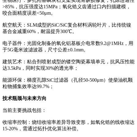
生物医疗：多孔羟基磷灰石支架实现骨缺损修复，孔隙连通性
>85%，抗压强度达15MPa；氧化锆义齿通过口内扫描建模，
咬合面精度误差<50μm。
航空航天：SLM成型的SiC/SiC复合材料涡轮叶片，比传统镍
基合金减重60%，耐温提升300℃。
电子器件：光固化制备的氧化铝基板介电常数9.2@1MHz，用
于5G毫米波滤波器，尺寸公差±0.1mm。
建筑艺术：粘合剂喷射成型的镂空陶瓷幕墙单元，抗风压性能
达3.5kPa，同时实现30%的透光率；
能源环保：梯度孔隙SiC过滤器（孔径50-500μm）使柴油机颗
粒物捕集效率达99.7%；
技术瓶颈与未来方向
当前主要挑战包括：
收缩率控制：烧结收缩率差异导致变形，如氧化锆的线收缩达
15-20%，需通过拓扑优化算法补偿。