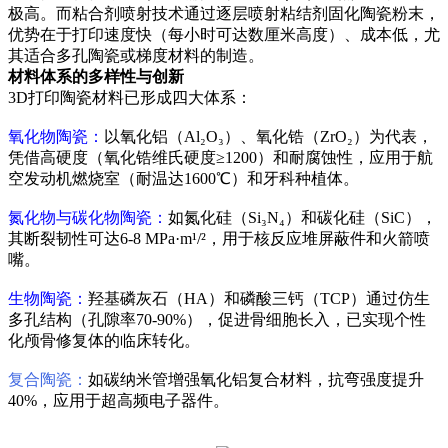
极高。而粘合剂喷射技术通过逐层喷射粘结剂固化陶瓷粉末，
优势在于打印速度快（每小时可达数厘米高度）、成本低，尤
其适合多孔陶瓷或梯度材料的制造。
材料体系的多样性与创新
3D打印陶瓷材料已形成四大体系：
氧化物陶瓷：
以氧化铝（Al₂O₃）、氧化锆（ZrO₂）为代表，
凭借高硬度（氧化锆维氏硬度≥1200）和耐腐蚀性，应用于航
空发动机燃烧室（耐温达1600℃）和牙科种植体。
氮化物与碳化物陶瓷：
如氮化硅（Si₃N₄）和碳化硅（SiC），
其断裂韧性可达6-8 MPa·m¹/²，用于核反应堆屏蔽件和火箭喷
嘴。
生物陶瓷：
羟基磷灰石（HA）和磷酸三钙（TCP）通过仿生
多孔结构（孔隙率70-90%），促进骨细胞长入，已实现个性
化颅骨修复体的临床转化。
复合陶瓷：
如碳纳米管增强氧化铝复合材料，抗弯强度提升
40%，应用于超高频电子器件。