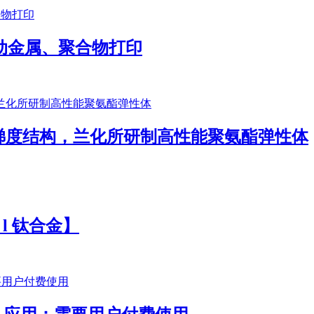
彩：推动金属、聚合物打印
梯度结构，兰化所研制高性能聚氨酯弹性体
l 钛合金】