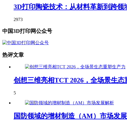
3D打印陶瓷技术：从材料革新到跨领
2973
中国3D打印网公众号
热评文章
创想三维亮相TCT 2026，全场景生
5
国防领域的增材制造（AM）市场发