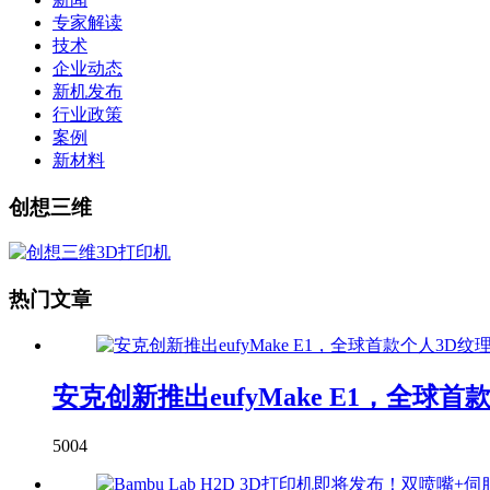
专家解读
技术
企业动态
新机发布
行业政策
案例
新材料
创想三维
热门文章
安克创新推出eufyMake E1，全球
5004