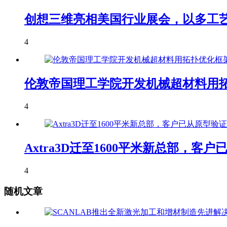
创想三维亮相美国行业展会，以多工艺
4
伦敦帝国理工学院开发机械超材料用拓
4
Axtra3D迁至1600平米新总部，
4
随机文章