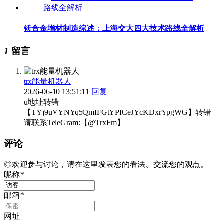
镁合金增材制造综述：上海交大四大技术路线全解析
1
留言
trx能量机器人
2026-06-10 13:51:11
回复
u地址转错
【TYj9uVYNYq5QmfFGtYPfCeJYcKDxrYpgWG】转错
请联系TeleGram:【@TrxEm】
评论
◎欢迎参与讨论，请在这里发表您的看法、交流您的观点。
昵称
*
邮箱
*
网址