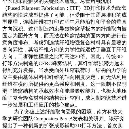
个长期未能解决的关键技术瓶颈。尽管熔融沉积
（Fused Filament Fabrication；FFF）3D打印技术为蜂窝
结构的快速成型提供了可能，但受限于其逐层堆积的成
型原理，连续纤维在打印过程中只能沿打印平台的垂直
方向沉积。这种制造约束导致蜂窝壁板内的纤维取向被
固定为面外方向，而无法在蜂窝结构的面内方向进行任
意角度排布。考虑到连续纤维增强复合材料具有显著的
各向异性，其沿纤维方向的力学性能远优于垂直于纤维
方向，二者弹性模量之比可高达20倍。因此，传统3D
打印方法制造的CFRC蜂窝结构，其纤维增强潜力远未
得到充分发挥。当承受面外压缩载荷时，结构的力学响
应主要由基体材料和纤维的轴向刚度决定，而无法利用
纤维在横向所提供的更高强度和刚度。这一限制不仅削
弱了蜂窝结构的承载效率和能量吸收能力，也极大地压
缩了复合蜂窝材料的结构设计空间，成为制约该技术进
一步发展和工程应用的核心痛点。
为了突破上述纤维取向受限的困境，南方科技大
学的研究团队Composites Part B发表相关研究。该研究
提出了一种创新的扩张成形辅助3D打印方法，首次实