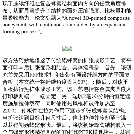
现了连续纤维在复合蜂窝结构面内方向的任意角度排
布，从而显著提升了结构的面外压缩强度、比模量和能
量吸收能力。论文标题为“A novel 3D-printed composite
honeycomb with continuous fiber aided by an expansion-
forming process”。
该方法巧妙地借鉴了传统铝蜂窝的扩张成形工艺，将平
面打印与后扩张变形相结合。具体流程是：首先，该研
究首先采用FFF技术打印出带有预设纤维方向的平面复
合板（本文统一将纤维角度设为90°）；随后，对该平
面板执行热扩张成形工艺。该工艺包括将金属夹具嵌入
打印板两端，一端固定，另一端以2毫米/分钟的恒定速
度施加拉伸载荷，同时使用热风枪将试件加热至
220°C，使板件在拉力作用下逐步扩张成蜂窝状结构。
当扩张达到目标几何尺寸后，停止拉伸并冷却至室温，
以获得初始蜂窝形状。最后，将该初始蜂窝结构嵌入一
个与蜂窝形状精确匹配的3D打印PEEK模具块中，以完