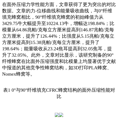
在面外压缩力学性能方面，文章获得了更为突出的对比
数据。文章的力-位移曲线和能量吸收曲线，与0°纤维
填充蜂窝相比，90°纤维填充蜂窝的初始峰值力从
3429.75牛大幅提升至10224.13牛，增幅达198.84%；比
模量从64.86兆帕/克每立方厘米提高到146.87兆帕/克每
立方厘米，提升了126.44%；比强度从5.15兆帕/克每立
方厘米提高到15.38兆帕/克每立方厘米，提升了
198.64%；能量吸收从23.24焦耳提高到32.05焦耳，提
升了32.05%。此外，文章对比显示，该研究制备的90°
纤维蜂窝在比面外压缩强度和比模量上均显著优于文献
中报道的其他竞争性蜂窝结构，如3D打印PLA蜂窝、
Nomex蜂窝等。
表1 0°与90°纤维填充CFRC蜂窝结构的面外压缩性能对
比