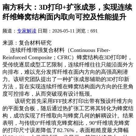
南方科大：3D打印+扩张成形，实现连续
纤维蜂窝结构面内取向可控及性能提升
频道：
专家解读
日期：
2026-05-11
浏览：691
来源：复合材料研究
连续纤维增强复合材料（Continuous Fiber-
Reinforced Composite；CFRC）蜂窝结构在3D打印时，
受传统逐层成型工艺限制，连续纤维往往只能沿面外方
向排布，难以充分发挥纤维在面内方向的高强高刚潜
力。该研究团队提出了一种扩张成形辅助的3D打印新
方法，旨在实现连续纤维在蜂窝结构面内方向的任意角
度可控排布，从而突破现有设计瓶颈。
该研究首先采用FFF技术打印出带有预设纤维方向
的平面复合板，随后通过热扩张工艺将其转化为蜂窝结
构，成功实现了纤维取向与蜂窝几何的解耦设计。结果
表明，与传统0°纤维填充蜂窝相比，90°纤维填充蜂窝
的打印尺寸误差降低了82.76%，表面粗糙度最大降幅