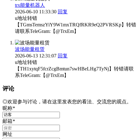
trx能量机器人
2026-06-10 11:33:30
回复
u地址转错
【TGmsTemszYiY9W1mxTRQfRKR9eQ2PVRSKp】转错
请联系TeleGram:【@TrxEm】
波场能量租赁
2026-06-13 12:31:07
回复
u地址转错
【TH1xytqF5fcrZcgBmtun7swHBeLHg7TyNj】转错请联
系TeleGram:【@TrxEm】
评论
◎欢迎参与讨论，请在这里发表您的看法、交流您的观点。
昵称
*
邮箱
*
网址