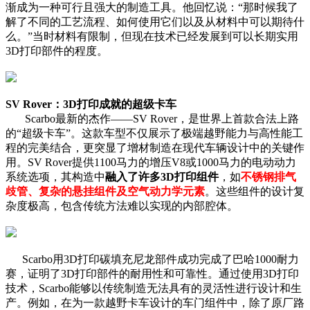
渐成为一种可行且强大的制造工具。他回忆说：“那时候我了
解了不同的工艺流程、如何使用它们以及从材料中可以期待什
么。”当时材料有限制，但现在技术已经发展到可以长期实用
3D打印部件的程度。
SV Rover：3D打印成就的超级卡车
Scarbo最新的杰作——SV Rover，是世界上首款合法上路
的“超级卡车”。这款车型不仅展示了极端越野能力与高性能工
程的完美结合，更突显了增材制造在现代车辆设计中的关键作
用。SV Rover提供1100马力的增压V8或1000马力的电动动力
系统选项，其构造中
融入了许多3D打印组件
，如
不锈钢排气
歧管、复杂的悬挂组件及空气动力学元素
。这些组件的设计复
杂度极高，包含传统方法难以实现的内部腔体。
Scarbo用3D打印碳填充尼龙部件成功完成了巴哈1000耐力
赛，证明了3D打印部件的耐用性和可靠性。通过使用3D打印
技术，Scarbo能够以传统制造无法具有的灵活性进行设计和生
产。例如，在为一款越野卡车设计的车门组件中，除了原厂路