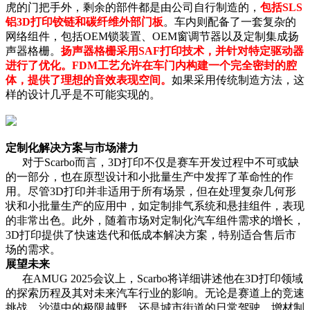
虎的门把手外，剩余的部件都是由公司自行制造的，
包括SLS
铝3D打印铰链和碳纤维外部门板
。车内则配备了一套复杂的
网络组件，包括OEM锁装置、OEM窗调节器以及定制集成扬
声器格栅。
扬声器格栅采用SAF打印技术，并针对特定驱动器
进行了优化。FDM工艺允许在车门内构建一个完全密封的腔
体，提供了理想的音效表现空间。
如果采用传统制造方法，这
样的设计几乎是不可能实现的。
定制化解决方案与市场潜力
对于Scarbo而言，3D打印不仅是赛车开发过程中不可或缺
的一部分，也在原型设计和小批量生产中发挥了革命性的作
用。尽管3D打印并非适用于所有场景，但在处理复杂几何形
状和小批量生产的应用中，如定制排气系统和悬挂组件，表现
的非常出色。此外，随着市场对定制化汽车组件需求的增长，
3D打印提供了快速迭代和低成本解决方案，特别适合售后市
场的需求。
展望未来
在AMUG 2025会议上，Scarbo将详细讲述他在3D打印领域
的探索历程及其对未来汽车行业的影响。无论是赛道上的竞速
挑战，沙漠中的极限越野，还是城市街道的日常驾驶，增材制