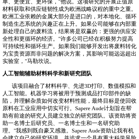
单、更便宜、更环保，"他说。这项研究的开展正值原
材料获取和供应链韧性成为欧洲战略议程的重中之重。
欧洲工业依赖的金属大部分是进口的，对本地化、循环
制造生态系统的兴趣正在上升。如果公司能够在内部重
新处理自己的废料流，结果将是双赢的：更强的供应安
全性和更循环的经济。"许多公司已经在积极努力提高
可持续性和循环生产。如果我们能够开发出将废料转化
为宝贵资源而非问题的解决方案，其影响可能远远超出
实验室，"马勒坎说。
人工智能辅助材料科学和新研究团队
该项目融合了材料科学、先进3D打印、数值模拟和
人工智能。机器学习将被用于预测成品打印部件的缺
陷，并理解杂质如何改变材料性能，最终目标是使回收
原料在工业应用中切实可行。Sapere Aude计划旨在帮
助有前途的研究人员建立独立的研究团队。该资助将资
助一名博士后研究员、一名博士生和一名研究助
理。"我感到既自豪又感激。Sapere Aude资助让我有机
会建立自己的研究环境，并追求一个具有重大科学风险