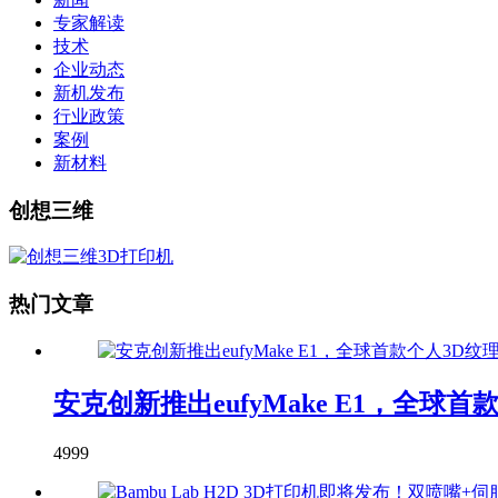
专家解读
技术
企业动态
新机发布
行业政策
案例
新材料
创想三维
热门文章
安克创新推出eufyMake E1，全球
4999