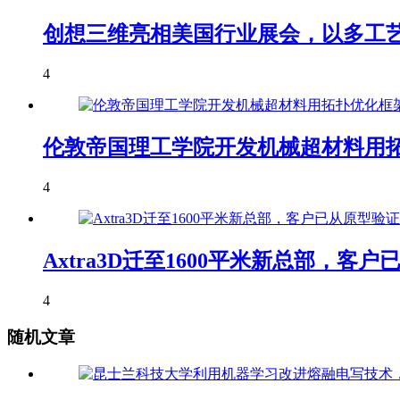
创想三维亮相美国行业展会，以多工艺
4
伦敦帝国理工学院开发机械超材料用拓
4
Axtra3D迁至1600平米新总部，
4
随机文章