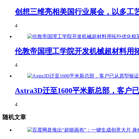
创想三维亮相美国行业展会，以多工艺
4
伦敦帝国理工学院开发机械超材料用拓
4
Axtra3D迁至1600平米新总部，
4
随机文章