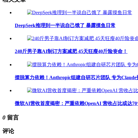
DeepSeek推理到一半说自己饿了 暴露摸鱼日常
240斤男子靠AI制订方案减肥 45天狂瘦40斤险丧命！
摆脱算力依赖！Anthropic组建自研芯片团队 专为Claud
微软AI营收首度揭密：严重依赖OpenAI 营收占比或达70
0
留言
评论