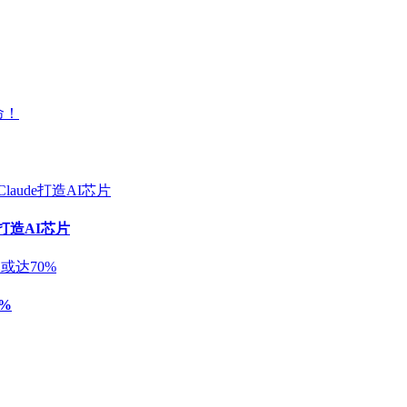
e打造AI芯片
%