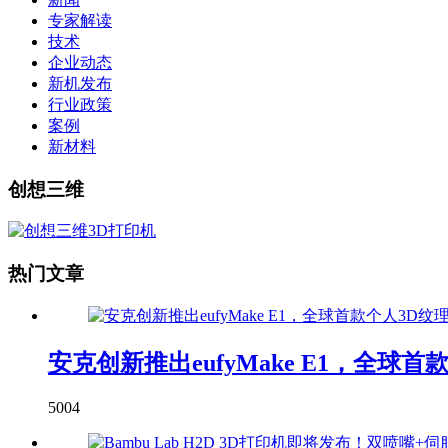
专家解读
技术
企业动态
新机发布
行业政策
案例
新材料
创想三维
热门文章
安克创新推出eufyMake E1，全球
5004