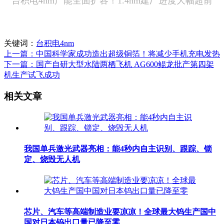
台积电4nm产能全面扩容！1.4nm建厂进度大幅超前
关键词：
台积电4nm
上一篇：中国科学家成功造出超级铜箔！将减少手机充电发热
下一篇：国产自研大型水陆两栖飞机 AG600鲲龙批产第四架
机生产试飞成功
相关文章
我国单兵激光武器亮相：能4秒内自主识别、跟踪、锁
定、烧毁无人机
芯片、汽车等高端制造业要凉凉！全球最大钨生产国中
国对日本钨出口量已降至零