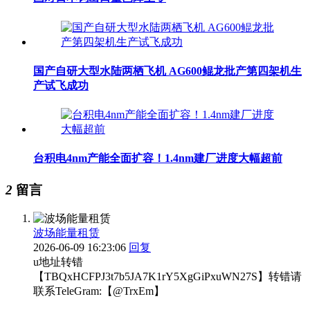
国产自研大型水陆两栖飞机 AG600鲲龙批产第四架机生
产试飞成功
台积电4nm产能全面扩容！1.4nm建厂进度大幅超前
2
留言
波场能量租赁
2026-06-09 16:23:06
回复
u地址转错
【TBQxHCFPJ3t7b5JA7K1rY5XgGiPxuWN27S】转错请
联系TeleGram:【@TrxEm】