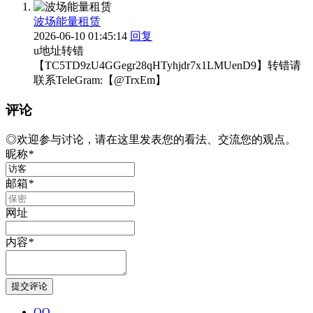
波场能量租赁
2026-06-10 01:45:14
回复
u地址转错
【TC5TD9zU4GGegr28qHTyhjdr7x1LMUenD9】转错请
联系TeleGram:【@TrxEm】
评论
◎欢迎参与讨论，请在这里发表您的看法、交流您的观点。
昵称
*
邮箱
*
网址
内容
*
QQ