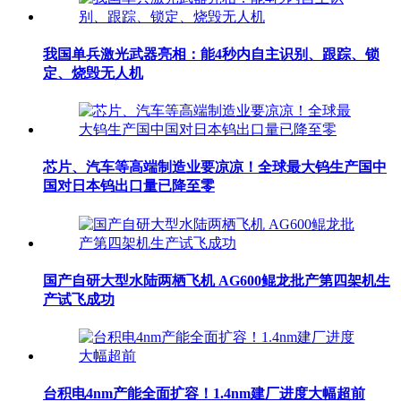
我国单兵激光武器亮相：能4秒内自主识别、跟踪、锁
定、烧毁无人机
芯片、汽车等高端制造业要凉凉！全球最大钨生产国中
国对日本钨出口量已降至零
国产自研大型水陆两栖飞机 AG600鲲龙批产第四架机生
产试飞成功
台积电4nm产能全面扩容！1.4nm建厂进度大幅超前