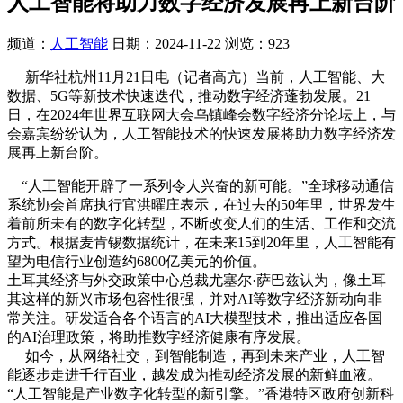
人工智能将助力数字经济发展再上新台阶
频道：
人工智能
日期：
2024-11-22
浏览：923
新华社杭州11月21日电（记者高亢）当前，人工智能、大
数据、5G等新技术快速迭代，推动数字经济蓬勃发展。21
日，在2024年世界互联网大会乌镇峰会数字经济分论坛上，与
会嘉宾纷纷认为，人工智能技术的快速发展将助力数字经济发
展再上新台阶。
“人工智能开辟了一系列令人兴奋的新可能。”全球移动通信
系统协会首席执行官洪曜庄表示，在过去的50年里，世界发生
着前所未有的数字化转型，不断改变人们的生活、工作和交流
方式。根据麦肯锡数据统计，在未来15到20年里，人工智能有
望为电信行业创造约6800亿美元的价值。
土耳其经济与外交政策中心总裁尤塞尔·萨巴兹认为，像土耳
其这样的新兴市场包容性很强，并对AI等数字经济新动向非
常关注。研发适合各个语言的AI大模型技术，推出适应各国
的AI治理政策，将助推数字经济健康有序发展。
如今，从网络社交，到智能制造，再到未来产业，人工智
能逐步走进千行百业，越发成为推动经济发展的新鲜血液。
“人工智能是产业数字化转型的新引擎。”香港特区政府创新科