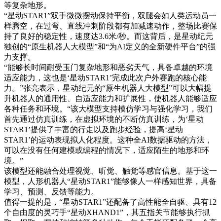
等复杂地形。
“星动STAR1”双手微微摆动保持平衡，双腿会如人类运动员一
样腾空，在过弯、直线冲刺阶段都有加减速动作，整场比赛保
持了良好的稳定性，速度达3.6米/秒。而这背后，是星动纪元
独创的“原生机器人大模型”和“为AI定义的全新硬件平台”的强
力支撑。
“能够长时间耐受玉门复杂地形和恶劣天气，具备卓越的环境
适应能力，这也是‘星动STAR1’完成此次户外赛跑的核心能
力。”张亮表示，星动纪元的“原生机器人大模型”可以大幅提
升机器人的通用性、自适应能力和扩展性，使机器人能够适应
各种任务和环境。“该大模型支持模仿学习与强化学习，我们
首先通过仿真训练，在虚拟环境的不断仿真训练，为‘星动
STAR1’提供了丰富的行走以及跑步经验，提高‘星动
STAR1’的运动表现拟人化程度。这种全AI数据驱动的方法，
可以在没有任何建模或编程的情况下，适应陌生的地形和环
境。”
该模型还能融合处理视觉、听觉、触觉等感官信息。基于这一
模型，人形机器人“星动STAR1”能够像人一样感知世界，具备
学习、预测、反馈等能力。
值得一提的是，“星动STAR1”还配备了高性能全自驱、具有12
个自由度的灵巧手“星动XHAND1”，其五指关节能够执行抓