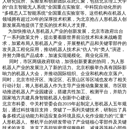
人研究院所、实验室和创新团队在此汇聚，包括北京理工大学
的“自主智能无人系统”全国重点实验室、中科院自动化所的
“多模态人工智能系统”全国重点实验室等。这些机构在机器人
领域拥有超过20年的深厚技术积累，为北京抢占人形机器人创
新发展高地提供了坚实的技术和人才支撑。
为加快推动人形机器人产业的创新发展，北京市政府出台
了一系列政策文件，提出要着眼世界前沿技术和未来战略需
求，加紧布局人形机器人产业，开展整机产品和关键零部件的
攻关及工程化应用，推动机器人技术从“仿人”向“类人”演进，
并努力降低产品成本，加速实现规模化、商业化应用。
同时，市区两级政府联动，加强创新要素的协同，为人形
机器人产业的发展注入了新的活力。北京积极举办具有国际影
响力的机器人大会，并推动国际组织、企业和机构在京落户。
同时，北京市经开区、海淀区、石景山区等区域也发布了相关
行动计划，将人形机器人作为主导产业推动集聚发展。市区联
动推进机器人产业园建设，搭建共性加工、检测平台，并助力
国家地方共建具身智能机器人创新中心建设。
北京市科委、中关村管委会自2019年起制定人形机器人五年规
划，通过科技项目支持，突破了一系列关键技术，研制出了具
备多模式运动能力和适应复杂环境及拟人化作业能力的“汇童”
人形机器人。整机平台的研发带动了产业链核心零部件及关键
技术的攻关，攻克了高扭矩密度伺服电机、减速器等核心部件