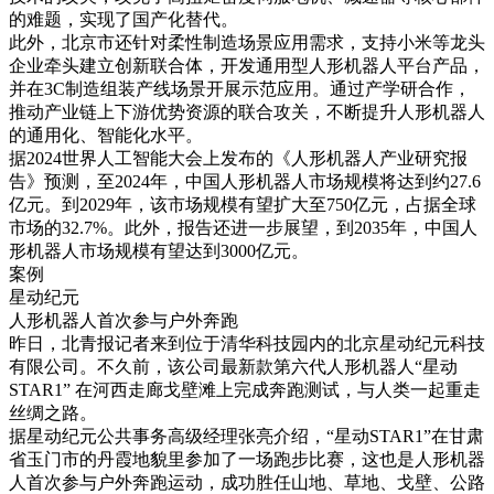
的难题，实现了国产化替代。
此外，北京市还针对柔性制造场景应用需求，支持小米等龙头
企业牵头建立创新联合体，开发通用型人形机器人平台产品，
并在3C制造组装产线场景开展示范应用。通过产学研合作，
推动产业链上下游优势资源的联合攻关，不断提升人形机器人
的通用化、智能化水平。
据2024世界人工智能大会上发布的《人形机器人产业研究报
告》预测，至2024年，中国人形机器人市场规模将达到约27.6
亿元。到2029年，该市场规模有望扩大至750亿元，占据全球
市场的32.7%。此外，报告还进一步展望，到2035年，中国人
形机器人市场规模有望达到3000亿元。
案例
星动纪元
人形机器人首次参与户外奔跑
昨日，北青报记者来到位于清华科技园内的北京星动纪元科技
有限公司。不久前，该公司最新款第六代人形机器人“星动
STAR1” 在河西走廊戈壁滩上完成奔跑测试，与人类一起重走
丝绸之路。
据星动纪元公共事务高级经理张亮介绍，“星动STAR1”在甘肃
省玉门市的丹霞地貌里参加了一场跑步比赛，这也是人形机器
人首次参与户外奔跑运动，成功胜任山地、草地、戈壁、公路