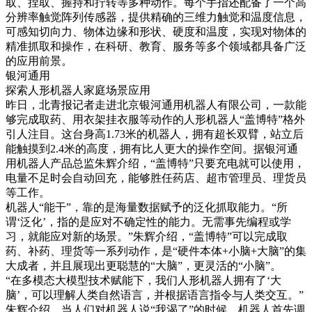
取、捏取、握持和拧转等多种动作。每个手指还配备了一个高
分辨率触觉阵列传感器，提供精确的三维力触觉和温度信息，
可感知切向力、物体边缘和形状、硬度和温度，实现对物体的
精准抓取和操作，在科研、教育、服务等多个领域都具备广泛
的应用前景。
银河通用
探索人形机器人家庭场景应用
昨日，北青报记者走进北京银河通用机器人有限公司，一款能
够完成取药、用衣架挂衣服等动作的人形机器人“盖博特”格外
引人注目。这台身高1.73米的机器人，拥有超长双臂，站立后
能触摸到2.4米的高度，拥有比人更大的操作空间。据银河通
用机器人产品总监朱辉介绍，“盖博特”只要充电就可以使用，
电量不足时会自动回充，能够胜任药店、超市管理员、理货员
等工作。
机器人“能干”，靠的是海量数据赋予的泛化抓取能力。“所
谓‘泛化’，指的是应对不确定性的能力。无需事先编程或学
习，就能应对新的场景。”朱辉介绍，“盖博特”可以完成取
药、补药、理货等一系列动作，是“硬件本体+小脑+大脑”的集
大成者，并且展现出更聪慧的“大脑”，更灵活的“小脑”。
“在多模态大模型技术赋能下，我们人形机器人拥有了‘大
脑’，可以理解人类自然语言，并根据语言指令与人类交互。”
朱辉介绍，当人们对机器人说“我渴了”的时候，机器人首先调