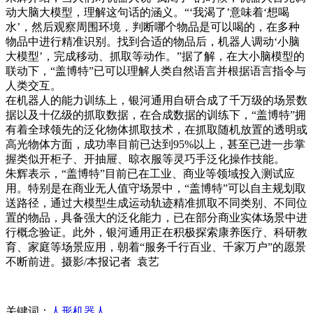
动大脑大模型，理解这句话的涵义。“‘我渴了’意味着‘想喝
水’，然后观察周围环境，判断哪个物品是可以喝的，在多种
物品中进行精准识别。找到合适的物品后，机器人调动‘小脑
大模型’，完成移动、抓取等动作。”据了解，在大小脑模型的
联动下，“盖博特”已可以理解人类自然语言并根据语言指令与
人类交互。
在机器人的能力训练上，银河通用自研合成了千万级的场景数
据以及十亿级的抓取数据，在合成数据的训练下，“盖博特”拥
有着全球领先的泛化物体抓取技术，在抓取随机放置的透明或
高光物体方面，成功率目前已达到95%以上，甚至已进一步掌
握类似开柜子、开抽屉、晾衣服等灵巧手泛化操作技能。
朱辉表示，“盖博特”目前已在工业、商业等领域投入测试应
用。特别是在商业无人值守场景中，“盖博特”可以自主规划取
送路径，通过大模型生成运动轨迹精准抓取不同类别、不同位
置的物品，具备强大的泛化能力，已在部分商业实体场景中进
行概念验证。此外，银河通用正在积极探索康养医疗、科研教
育、家庭等场景应用，朝着“服务千行百业、千家万户”的愿景
不断前进。摄影/本报记者 袁艺
关键词：
人形机器人