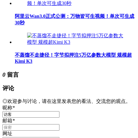
阿里云Wan3.0正式公测：万物皆可生视频！单次可生成
30秒
不蒸馏不走捷径！字节拟押注5万亿参数大模型 规模超
Kimi K3
0
留言
评论
◎欢迎参与讨论，请在这里发表您的看法、交流您的观点。
昵称
*
邮箱
*
网址