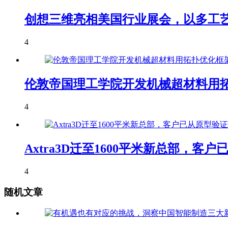
创想三维亮相美国行业展会，以多工艺
4
伦敦帝国理工学院开发机械超材料用拓
4
Axtra3D迁至1600平米新总部，
4
随机文章