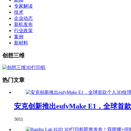
专家解读
技术
企业动态
新机发布
行业政策
案例
新材料
创想三维
热门文章
安克创新推出eufyMake E1，全球
5011