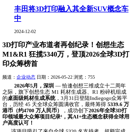
丰田将3D打印融入其全新SUV概念车
中
2024-12-02
3D打印产业布道者再创纪录！创想生态
M1&R1 狂揽5340万，登顶2026全球3D打
印众筹榜首
频道：
企业动态
日期：
2026-05-22
浏览：755
2026年5月，深圳
— 恰逢创想三维成立十二周年
之际，旗下创想生态 M1 耗材生成器、R1 粉碎机组成
的
桌面级耗材生成系统
，3月31日登陆Indiegogo众筹平
台，历经 45 天全球众筹圆满收官，最终筹得
5339.6 万
港币（约4700 万人民币）
，成功创下
2026年全球3D打
印领域最大众筹项目纪录¹，其AI+生态概念获得全球用
户高度认可！
该项目吸引了来自全球 5320 名支持者，超额完成