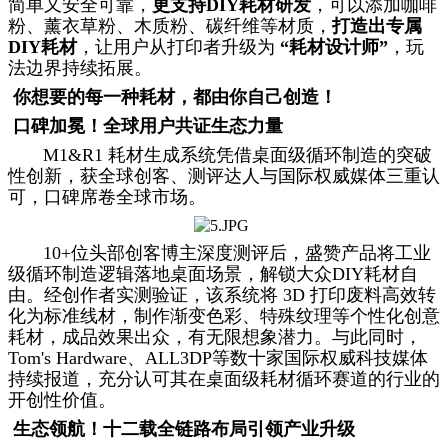
简单又安全可靠，
更支持DIY耗材研发
，可以添加咖啡
粉、薰衣草粉、木质粉、碳纤维等材质，
打造出专属
DIY耗材
，让用户从打印者升级为
“耗材设计师”
，玩
法边界持续拓展。
你想要的每一种耗材，都由你自己创造！
口碑加冕！全球用户共证生态力量
M1&R1 耗材生成系统凭借桌面级循环制造的突破
性创新，获全球创客、测评达人与国际权威媒体三重认
可，口碑席卷全球市场。
10+位头部创客博主深度测评后，盛赞产品将工业
级循环制造逻辑落地桌面场景，解锁大众DIY耗材自
由。经创作者实测验证，该系统将 3D 打印废料高效转
化为标准线材，制作渐变色彩、特殊纹理等个性化创意
耗材，成品效果出众，有无限想象潜力。与此同时，
Tom's Hardware、ALL3DP等数十家国际权威科技媒体
持续报道，充分认可其在桌面级耗材循环赛道的行业的
开创性价值。
生态领航！十二载全链路布局引领产业升级