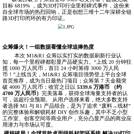
目标 6819% ，成为3D打印行业里程碑式事件，这份来
自全球市场的热烈回响，正是创想三维十二年深耕全链
路3D打印闭环的有力印证。
众筹爆火！一组数据看懂全球追捧热度
本次 M1&R1 众筹以实打实的数据刷新行业认
知，每一个里程碑都彰显产品硬实力。
“上线 20 分钟狂
揽 1000 万人民币，首日 24 小时筹得 3000 万人民
币！”上线当天，M1&R1 众筹项目强势登上平台全球
首页推荐，成为当日最热门项目；众筹第 7 天金额突
破 4000 万人民币；收官之日以
5339.6 万港币 （约
4700 万人民币）
完美落幕，获得全球海量支持者的认
可，远超行业预期。
从用户选择来看，绝大多数支持
者选择 M1 与 R1 产品组合，是为了追求 “废料→线材”
的完整体验和解锁耗材 DIY 创作乐趣，其中不乏小型
工作室、创客空间等商业用户，充分凸显产品的商业应
用潜力与市场认可度。
硬核破局！全球首款桌面级耗材闭环系统 解决3D打印