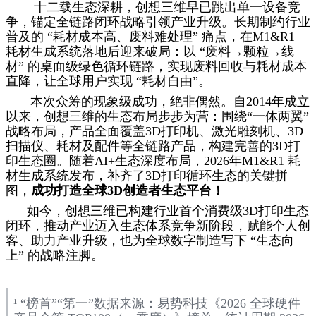
十二载生态深耕，创想三维早已跳出单一设备竞
争，锚定全链路闭环战略引领产业升级。长期制约行业
普及的 “耗材成本高、废料难处理” 痛点，在M1&R1
耗材生成系统落地后迎来破局：以 “废料→颗粒→线
材” 的桌面级绿色循环链路，实现废料回收与耗材成本
直降，让全球用户实现 “耗材自由”。
本次众筹的现象级成功，绝非偶然。自2014年成立
以来，创想三维的生态布局步步为营：围绕“一体两翼”
战略布局，产品全面覆盖3D打印机、激光雕刻机、3D
扫描仪、耗材及配件等全链路产品，构建完善的3D打
印生态圈。随着AI+生态深度布局，2026年M1&R1 耗
材生成系统发布，补齐了3D打印循环生态的关键拼
图，
成功打造全球3D创造者生态平台！
如今，创想三维已构建行业首个消费级3D打印生态
闭环，推动产业迈入生态体系竞争新阶段，赋能个人创
客、助力产业升级，也为全球数字制造写下 “生态向
上” 的战略注脚。
¹ “榜首”“第一”数据来源：易势科技《2026 全球硬件