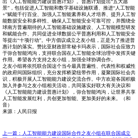
出《人工智能能力建设普惠计划》。普惠计划提出“五大愿
景”，包括促进人工智能和数字基础设施联通、推进“人工智能
+”赋能千行百业、加强人工智能素养和人才培养、提升人工智
能数据安全和多样性、确保人工智能安全可靠可控，并围绕全
球南方普遍期待的人工智能基础设施建设、人工智能模型研发
和赋能合作、共同促进全球数据公平普惠利用和人工智能安全
等提出“十项行动”。中方倡议成立之友小组，正是为了推进普
惠计划的落实。赞比亚财政部常秘卡玛表示，国际社会应致力
于弥合智能鸿沟，支持联合国在人工智能全球治理中发挥关键
作用。希望各方支持之友小组，加强全球协调合作。
之友小组将依托联合国这个当今最具普遍性、代表性和权威性
的政府间国际组织，充分发挥桥梁纽带作用，凝聚国际社会共
识，积极开展人工智能能力建设交流合作。中方欢迎各国积极
加入并参与之友小组相关活动，共同落实好联大有关决议和
《人工智能能力建设普惠计划》，弥合智能鸿沟，让世界共享
人工智能发展红利，共创更加智能、更加美好的未来。（和
音）
来源：人民日报
上一篇：人工智能能力建设国际合作之友小组在联合国成立