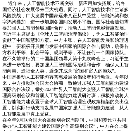
近年来，人工智能技术不断突破，新应用加快拓展，给各
国经济社会发展带来巨大机遇。同时，人工智能技术伴生诸多
风险挑战，广大发展中国家远未真正从中受益，智能鸿沟和数
字鸿沟叠加，进一步加剧各国间发展不平衡。国际社会迫切需
要加强人工智能领域国际合作，推动人工智能包容普惠发展。
习近平主席提出《全球人工智能治理倡议》，为人工智能治理
贡献了中国智慧和方案。中方主张，在人工智能发展和治理进
程中，要积极开展面向发展中国家的国际合作与援助，确保各
方权利平等、机会平等、规则平等，不让任何一个国家掉队。
在不久前举行的二十国集团领导人第十九次峰会上，习近平主
席进一步指出，要加强人工智能国际治理和合作，确保人工智
能向善、造福全人类，避免其成为“富国和富人的游戏”。
中国是推动人工智能包容普惠发展的倡议者和行动派。今年以
来，中方推动联合国大会协商一致通过加强人工智能能力建设
国际合作决议，举办2024世界人工智能大会暨人工智能全球治
理高级别会议和首届人工智能能力建设研讨班，积极推动将人
工智能能力建设置于全球人工智能治理宏观政策框架的突出位
置，以实际行动支持发展中国家加强人工智能能力建设，从人
工智能发展中真正受益。
在今年9月联合国大会高级别会议周期间，中国和赞比亚共同
举办“人工智能能力建设国际合作高级别会议”，中方在会上提