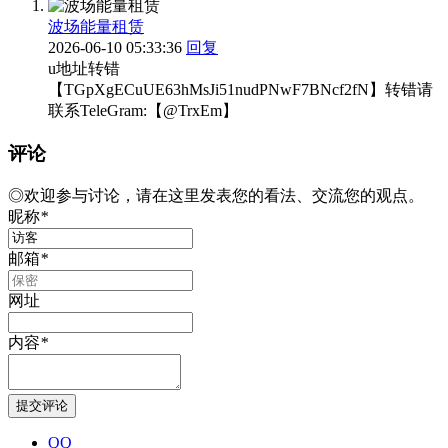
波场能量租赁
2026-06-10 05:33:36
回复
u地址转错
【TGpXgECuUE63hMsJi51nudPNwF7BNcf2fN】转错请
联系TeleGram:【@TrxEm】
评论
◎欢迎参与讨论，请在这里发表您的看法、交流您的观点。
昵称
*
邮箱
*
网址
内容
*
QQ