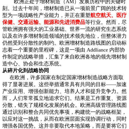
欧洲正处于增材制造（AM）发展历程中的关键时
刻。过去十年间，增材制造已从一项前景广阔的技术转
型为一项战略性产业能力，并正在重塑
航空航天、医疗
保健、交通运输、能源和先进消费品
等行业。然而，尽
管欧洲拥有强大的工业基础、世界一流的研究生态系统
以及在许多增材制造领域的技术领先地位，但整体潜力
仍然受到分散性的制约。欧洲增材制造路线图的启动标
志着一个重要的里程碑，这是一项由 Addliance 内部协
作制定的战略举措，汇集了来自欧洲各地的领先增材制
造中心、协会和生态系统。
从碎片化到战略协同
在欧洲，许多国家在制定国家增材制造战略方面取
得了显著进展。这些举措通常具有共同的目标——加速
产业应用、增强创新能力、培养人才和提升竞争力。然
而，人们常常孤立地追求它们。结果是工作重复、资源
分散，错失了规模化发展的机会。欧洲高级管理路线图
通过识别和整合共同优先事项，构建统一的战略框架，
以应对这一挑战，从而在欧洲层面实现协调行动，同时
增强各国优势。这并非要取代本地策略，而是要将它们