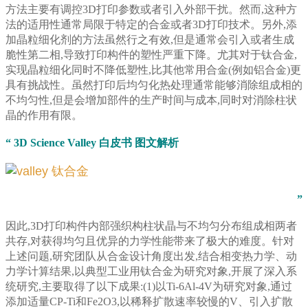
方法主要有调控3D打印参数或者引入外部干扰。然而,这种方
法的适用性通常局限于特定的合金或者3D打印技术。另外,添
加晶粒细化剂的方法虽然行之有效,但是通常会引入或者生成
脆性第二相,导致打印构件的塑性严重下降。尤其对于钛合金,
实现晶粒细化同时不降低塑性,比其他常用合金(例如铝合金)更
具有挑战性。虽然打印后均匀化热处理通常能够消除组成相的
不均匀性,但是会增加部件的生产时间与成本,同时对消除柱状
晶的作用有限。
“ 3D Science Valley 白皮书 图文解析
”
因此,3D打印构件内部强织构柱状晶与不均匀分布组成相两者
共存,对获得均匀且优异的力学性能带来了极大的难度。针对
上述问题,研究团队从合金设计角度出发,结合相变热力学、动
力学计算结果,以典型工业用钛合金为研究对象,开展了深入系
统研究,主要取得了以下成果:(1)以Ti-6Al-4V为研究对象,通过
添加适量CP-Ti和Fe2O3,以稀释扩散速率较慢的V、引入扩散