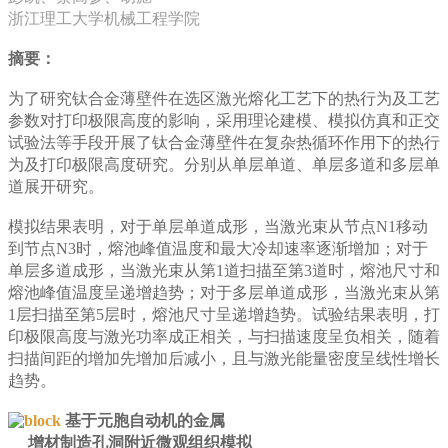
浙江理工大学机械工程学院
摘要：
为了研究钛合金薄壁件在选区激光熔化工艺下的热行为及工艺
参数对打印极限高度的影响，采用理论建模、模拟仿真和正交
试验法等手段开展了钛合金薄壁件在复杂热循环作用下的热行
为及打印极限高度研究。分别从单层单道、单层多道和多层单
道展开研究。
模拟结果表明，对于单层单道成形，当激光束从节点N1移动
到节点N3时，熔池峰值温度和最大冷却速率逐渐增加；对于
单层多道成形，当激光束从第1道扫描至第3道时，熔池尺寸和
熔池峰值温度呈递增趋势；对于多层单道成形，当激光束从第
1层扫描至第5层时，熔池尺寸呈递增趋势。试验结果表明，打
印极限高度与激光功率成正相关，与扫描速度呈负相关，随着
扫描间距的增加先增加后减小，且与激光能量密度呈线性增长
趋势。
基于元胞自动机的金属
增材制造孔洞附近微观组织模拟