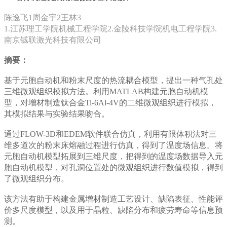
陈逸飞1周金宇2王林3
1.江苏理工学院机械工程学院2.金陵科技学院机电工程学院3.
南京铖联激光科技有限公司
摘要：
基于元胞自动机和粉末尺度的热流耦合模型，提出一种气孔处
三维微观组织模拟方法。利用MATLAB构建元胞自动机模
型，对增材制造钛合金Ti-6Al-4V的二维微观组织进行模拟，
其模拟结果与实验结果吻合。
通过FLOW-3D和EDEM软件联合仿真，利用有限体积法对三
维多道次的粉末床熔融过程进行仿真，得到了温度场信息。将
元胞自动机模型拓展到三维尺度，把得到的温度场数据导入元
胞自动机模型，对孔洞位置处的微观组织进行数值模拟，得到
了微观组织分布。
该方法有助于构建金属增材制造工艺设计、缺陷表征、性能评
价多尺度模型，以及用于晶粒、缺陷分布和疲劳寿命等信息预
测。