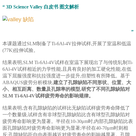
“ 3D Science Valley 白皮书 图文解析
”
本课题通过SLM制备了Ti-6Al-4V拉伸试样,开展了室温和低温
(77K)拉伸试验。
结果表明,SLM Ti-6Al-4V试样在室温下展现出了与传统轧制Ti-
6Al-4V试样相近的力学性能,且具有良好的加工硬化性能,在低
温下屈服强度和抗拉强度进一步提升,但塑性有所降低。基于
ABAQUS疲劳分析模块,
建立了孔隙缺陷不同形状、位置、大
小、相互距离、数量及孔隙率的模型,研究了不同孔隙缺陷对
SLM Ti-6Al-4V试样疲劳寿命的影响规律。
结果表明,含有孔隙缺陷的试样比无缺陷试样疲劳寿命降低了
一个数量级,试样含有非球型孔隙缺陷比含有球型孔隙缺陷对
疲劳寿命影响更为显著。半径在10-30μm时,内部孔隙缺陷比表
面孔隙缺陷对疲劳寿命影响更为显著;半径在40-70μm时则相
反;孔隙缺陷距自由表面越近对疲劳寿命的影响越显著。孔隙