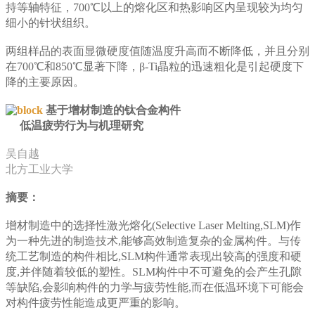
持等轴特征，700℃以上的熔化区和热影响区内呈现较为均匀
细小的针状组织。
两组样品的表面显微硬度值随温度升高而不断降低，并且分别
在700℃和850℃显著下降，β-Ti晶粒的迅速粗化是引起硬度下
降的主要原因。
基于增材制造的钛合金构件
低温疲劳行为与机理研究
吴自越
北方工业大学
摘要：
增材制造中的选择性激光熔化(Selective Laser Melting,SLM)作
为一种先进的制造技术,能够高效制造复杂的金属构件。与传
统工艺制造的构件相比,SLM构件通常表现出较高的强度和硬
度,并伴随着较低的塑性。SLM构件中不可避免的会产生孔隙
等缺陷,会影响构件的力学与疲劳性能,而在低温环境下可能会
对构件疲劳性能造成更严重的影响。