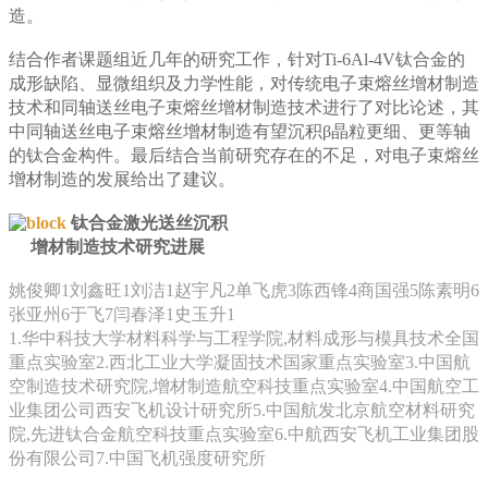
造。
结合作者课题组近几年的研究工作，针对Ti-6Al-4V钛合金的
成形缺陷、显微组织及力学性能，对传统电子束熔丝增材制造
技术和同轴送丝电子束熔丝增材制造技术进行了对比论述，其
中同轴送丝电子束熔丝增材制造有望沉积β晶粒更细、更等轴
的钛合金构件。最后结合当前研究存在的不足，对电子束熔丝
增材制造的发展给出了建议。
钛合金激光送丝沉积
增材制造技术研究进展
姚俊卿1刘鑫旺1刘洁1赵宇凡2单飞虎3陈西锋4商国强5陈素明6
张亚州6于飞7闫春泽1史玉升1
1.华中科技大学材料科学与工程学院,材料成形与模具技术全国
重点实验室2.西北工业大学凝固技术国家重点实验室3.中国航
空制造技术研究院,增材制造航空科技重点实验室4.中国航空工
业集团公司西安飞机设计研究所5.中国航发北京航空材料研究
院,先进钛合金航空科技重点实验室6.中航西安飞机工业集团股
份有限公司7.中国飞机强度研究所