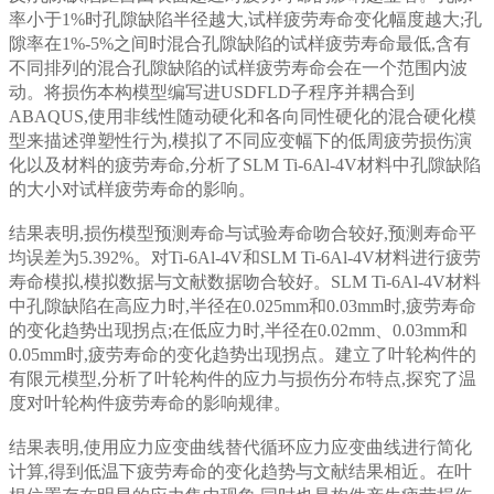
率小于1%时孔隙缺陷半径越大,试样疲劳寿命变化幅度越大;孔
隙率在1%-5%之间时混合孔隙缺陷的试样疲劳寿命最低,含有
不同排列的混合孔隙缺陷的试样疲劳寿命会在一个范围内波
动。将损伤本构模型编写进USDFLD子程序并耦合到
ABAQUS,使用非线性随动硬化和各向同性硬化的混合硬化模
型来描述弹塑性行为,模拟了不同应变幅下的低周疲劳损伤演
化以及材料的疲劳寿命,分析了SLM Ti-6Al-4V材料中孔隙缺陷
的大小对试样疲劳寿命的影响。
结果表明,损伤模型预测寿命与试验寿命吻合较好,预测寿命平
均误差为5.392%。对Ti-6Al-4V和SLM Ti-6Al-4V材料进行疲劳
寿命模拟,模拟数据与文献数据吻合较好。SLM Ti-6Al-4V材料
中孔隙缺陷在高应力时,半径在0.025mm和0.03mm时,疲劳寿命
的变化趋势出现拐点;在低应力时,半径在0.02mm、0.03mm和
0.05mm时,疲劳寿命的变化趋势出现拐点。建立了叶轮构件的
有限元模型,分析了叶轮构件的应力与损伤分布特点,探究了温
度对叶轮构件疲劳寿命的影响规律。
结果表明,使用应力应变曲线替代循环应力应变曲线进行简化
计算,得到低温下疲劳寿命的变化趋势与文献结果相近。在叶