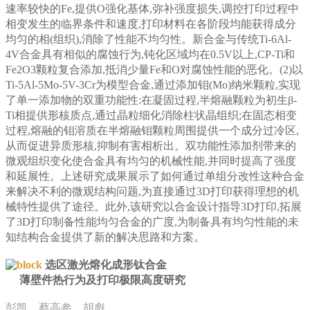
速率较快的Fe,提供O强化基体,弥补强度损失,调控打印过程中
相变发生的临界条件和速度,打印材料在各阶段均能获得成分
均匀的相(组织),消除了性能不均匀性。新合金与传统Ti-6Al-
4V合金具有相似的腐蚀行为,钝化区域均在0.5V以上,CP-Ti和
Fe2O3颗粒复合添加,抵消少量Fe和O对腐蚀性能的恶化。(2)以
Ti-5Al-5Mo-5V-3Cr为模型合金,通过添加钼(Mo)纳米颗粒,实现
了单一添加物的双重功能性:在凝固过程,半熔融颗粒为初生β-
Ti相提供形核质点,通过晶粒细化消除柱状晶组织;在固态相变
过程,熔融的钼溶质在半熔融钼颗粒周围提供一个成分过冷区,
从而促进异质形核,抑制有害相析出。双功能性添加剂带来的
微观组织变化使合金具有均匀的机械性能,并同时提高了强度
和延展性。上述研究成果展示了如何通过单组分改性这种合金
来解决不利的微观结构问题,为直接通过3D打印获得理想的机
械特性提供了途径。此外,该研究以合金设计指导3D打印,拓展
了3D打印制备性能均匀合金的广度,为制备具有均匀性能的未
知结构合金提供了新的解决思路和方案。
选区激光熔化成形钛合金
薄壁件热行为及打印极限高度研究
彭凯、蔡高参、胡彪