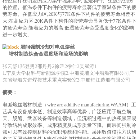
根位置存在明显的应力集中现象,同时也是构件产生疲劳损伤
的位置。低温条件下构件的疲劳寿命显著低于室温条件下的疲
劳寿命。在低应力区,20K与77K条件下构件的疲劳寿命相差不
大;在高应力区,20K条件下构件的疲劳寿命显著低于77K条件下
的疲劳寿命;随着应力的增高,低温疲劳寿命受温度变化的影响
进一步增大。
层间强制冷却对电弧熔丝
增材制造钛合金温度场和流场的影响
张云舒1郑登勇2邵丹丹2徐晖2徐仁3吴斌涛1
1.宁夏大学材料与新能源学院2.中船黄埔文冲船舶有限公司广
东省舰船先进焊接技术重点实验室3.中船桂江造船有限公司
摘要：
电弧熔丝增材制造（wire arc additive manufacturing,WAAM）工
艺具有设备成本低、制造效率高等优势，广泛应用于航空航
天、舰船、武器装备等制造领域，但沉积过程中的热积累容易
导致结构成形效率、成形精度及成形质量下降。而层间强制冷
却可以有效控制材料的沉积形貌和性能。采用数值模拟方法研
究了不同冷却条件下电弧熔丝增材制造钛合金的熔池温度场和