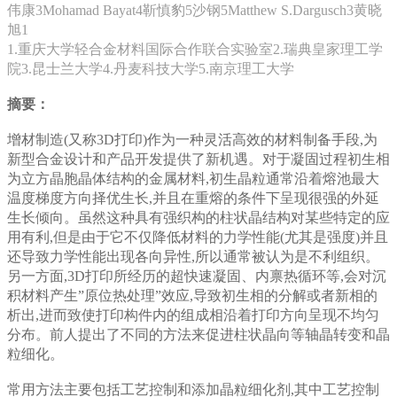
伟康3Mohamad Bayat4靳慎豹5沙钢5Matthew S.Dargusch3黄晓
旭1
1.重庆大学轻合金材料国际合作联合实验室2.瑞典皇家理工学
院3.昆士兰大学4.丹麦科技大学5.南京理工大学
摘要：
增材制造(又称3D打印)作为一种灵活高效的材料制备手段,为
新型合金设计和产品开发提供了新机遇。对于凝固过程初生相
为立方晶胞晶体结构的金属材料,初生晶粒通常沿着熔池最大
温度梯度方向择优生长,并且在重熔的条件下呈现很强的外延
生长倾向。虽然这种具有强织构的柱状晶结构对某些特定的应
用有利,但是由于它不仅降低材料的力学性能(尤其是强度)并且
还导致力学性能出现各向异性,所以通常被认为是不利组织。
另一方面,3D打印所经历的超快速凝固、内禀热循环等,会对沉
积材料产生”原位热处理”效应,导致初生相的分解或者新相的
析出,进而致使打印构件内的组成相沿着打印方向呈现不均匀
分布。前人提出了不同的方法来促进柱状晶向等轴晶转变和晶
粒细化。
常用方法主要包括工艺控制和添加晶粒细化剂,其中工艺控制