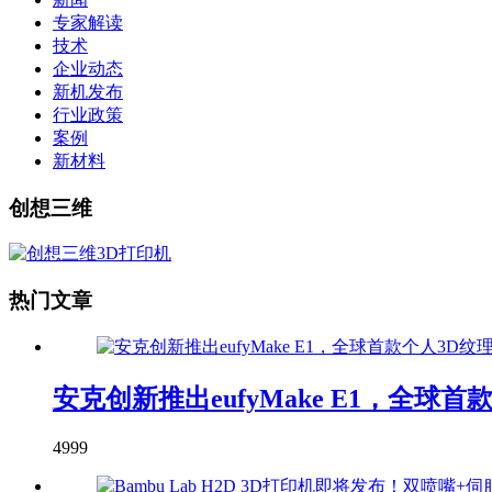
专家解读
技术
企业动态
新机发布
行业政策
案例
新材料
创想三维
热门文章
安克创新推出eufyMake E1，全球
4999