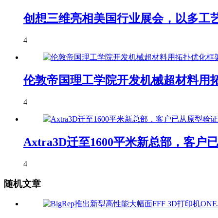
创想三维亮相美国行业展会，以多工艺
4
伦敦帝国理工学院开发机械超材料用拓
4
Axtra3D迁至1600平米新总部，
4
随机文章