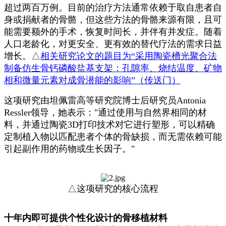
超过两百万例。目前的治疗方法通常依赖于取自患者自
身或捐献者的骨骼，但这些方法的骨骼来源有限，且可
能需要额外的手术，恢复时间长，并伴有并发症。随着
人口老龄化，对更安全、更有效的替代疗法的需求日益
增长。
△
相关研究论文的题目为“采用陶瓷槽光聚合法
制备仿生骨钙磷酸盐基支架：孔隙率、烧结温度、矿物
相和微量元素对成骨潜能的影响”（传送门）
这项研究由坦佩雷高等研究院博士后研究员Antonia
Ressler领导，她表示："通过使用与自然界相同的材
料，并通过陶瓷3D打印技术对它进行塑形，可以精确
定制植入物以匹配患者个体的骨缺损，而无需依赖可能
引起副作用的药物或生长因子。"
△这项研究的核心流程
十年内即可提供个性化设计的骨移植材料