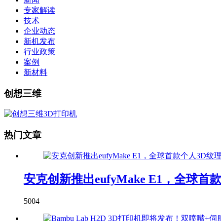
专家解读
技术
企业动态
新机发布
行业政策
案例
新材料
创想三维
热门文章
安克创新推出eufyMake E1，全球
5004