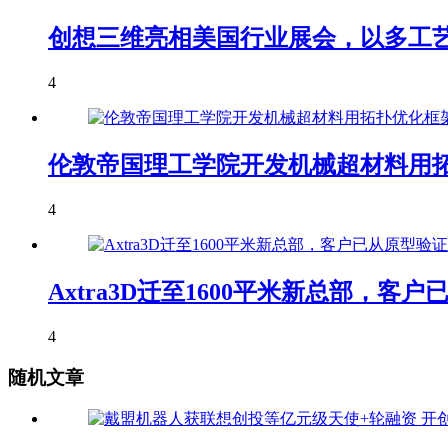
创想三维亮相美国行业展会，以多工艺
4
伦敦帝国理工学院开发机械超材料用拓
4
Axtra3D迁至1600平米新总部，
4
随机文章