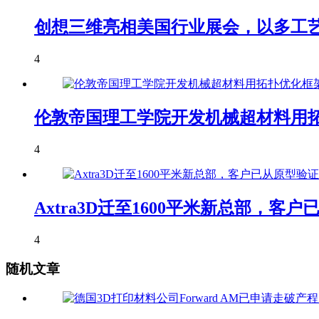
创想三维亮相美国行业展会，以多工艺
4
伦敦帝国理工学院开发机械超材料用拓
4
Axtra3D迁至1600平米新总部，
4
随机文章