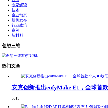
专家解读
技术
企业动态
新机发布
行业政策
案例
新材料
创想三维
热门文章
安克创新推出eufyMake E1，全球
5015