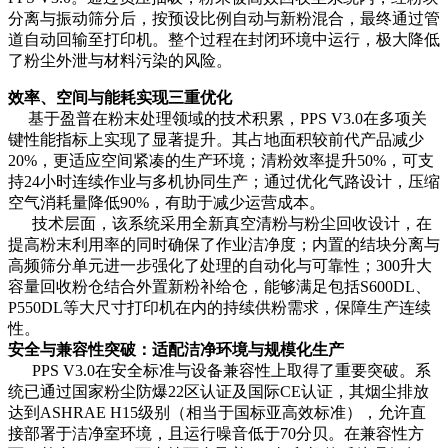
分离与振动筛分后，按预设比例自动与新粉混合，最终通过管
道自动回输至打印机。整个过程在封闭环境中运行，极大降低
了粉尘外泄与材料污染的风险。
效率、空间与能耗实现三重优化
基于盈普在粉末处理领域的技术积累，PPS V3.0在多项关
键性能指标上实现了显著提升。其占地面积较前代产品减少
20%，更适应空间紧凑的生产环境；清粉效率提升50%，可支
持24小时连续作业与多机协同生产；通过优化气路设计，压缩
空气消耗量降低90%，有助于减少运营成本。
技术层面，该系统采用全新真空清粉与粉尘回收设计，在
提高粉末利用率的同时确保了作业洁净度；内置的结块分离与
高频筛分单元进一步强化了处理的自动化与可靠性；300升大
容量回收粉仓结合外置新粉补给仓，能够满足包括S600DL、
P550DL等大尺寸打印机在内的持续供粉需求，保障生产连续
性。
安全与兼容性突破：适配洁净环境与规模化生产
PPS V3.0在安全标准与设备兼容性上取得了重要突破。系
统已通过国家粉尘防爆22区认证及国际CE认证，其烟尘排放
达到ASHRAE H15级别（相当于国标亚高效标准），允许直
接部署于洁净室环境，且运行噪音低于70分贝。
在兼容性方