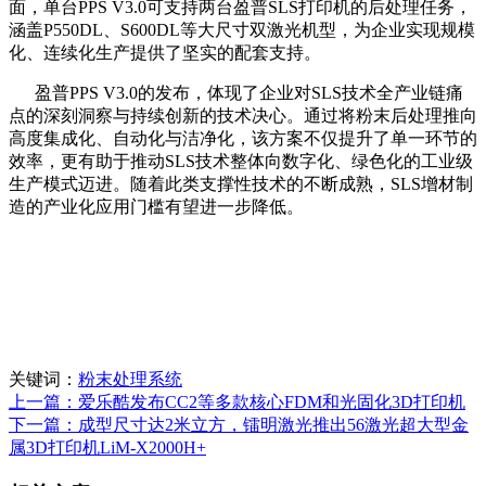
面，单台PPS V3.0可支持两台盈普SLS打印机的后处理任务，
涵盖P550DL、S600DL等大尺寸双激光机型，为企业实现规模
化、连续化生产提供了坚实的配套支持。
盈普PPS V3.0的发布，体现了企业对SLS技术全产业链痛
点的深刻洞察与持续创新的技术决心。通过将粉末后处理推向
高度集成化、自动化与洁净化，该方案不仅提升了单一环节的
效率，更有助于推动SLS技术整体向数字化、绿色化的工业级
生产模式迈进。随着此类支撑性技术的不断成熟，SLS增材制
造的产业化应用门槛有望进一步降低。
关键词：
粉末处理系统
上一篇：爱乐酷发布CC2等多款核心FDM和光固化3D打印机
下一篇：成型尺寸达2米立方，镭明激光推出56激光超大型金
属3D打印机LiM-X2000H+