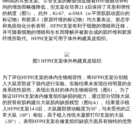
mm高的耳形支架。尽管支架的断裂强度随着HSF细胞培养时
间的增加而略微降低，但支架在培养21 d后保持了耳形和弹性
的精度（图5）。此外，Ki-67、α-SMA（α-平滑肌肌动蛋白的
标记物）和胶原-I（胶原纤维的标记物）均大量表达。形态学
和免疫组化分析表明，HFPH支架有利于细胞的增殖和迁移，
并可随着细胞的增殖和生长而降解并被新合成的肌纤维和胶原
纤维所取代。HFPH支架可用于体外构建真皮组织。
图5 HFPH支架体外构建真皮组织
为了评估HFPH支架的体内生物相容性，将HFPH支架分别植
入大鼠背部皮下袋内进行实验。实验结果未发现任何明显的全
身系统性损伤，表现出良好的体内生物相容性（图6）。为了
验证HFPH支架体内修复组织缺损的能力，通过部分切除大鼠
的胫骨前肌构建出大鼠肌肉缺损模型（图6j-k）。结果显示植
入HFPH支架14 d后，大鼠腿部摆动幅度为50°，与未受伤的正
常大鼠（60°）相似，高于植入传统水凝胶打印支架的大鼠
（26°）。表明HFPH支架在修复组织缺损方面具有独特的优势