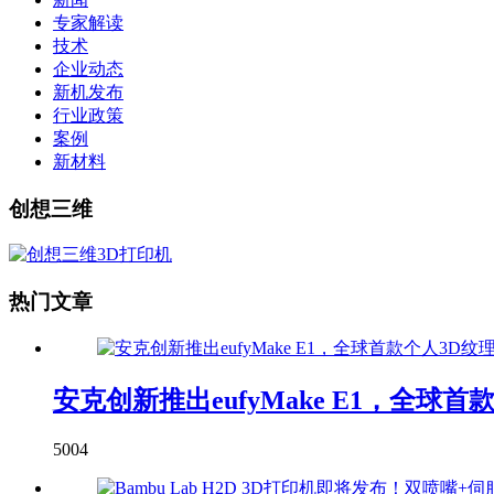
专家解读
技术
企业动态
新机发布
行业政策
案例
新材料
创想三维
热门文章
安克创新推出eufyMake E1，全球
5004