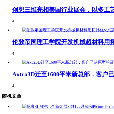
创想三维亮相美国行业展会，以多工艺
4
伦敦帝国理工学院开发机械超材料用拓
4
Axtra3D迁至1600平米新总部，
4
随机文章