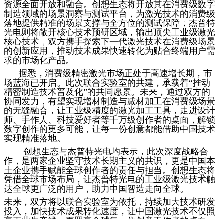
资源全面开放和融合。创想生态将开放其在消费级数字
制造领域的场景洞察与测试平台，为激光技术的消费级
落地提供精准的场景支撑与全方位的测试保障；杰普特
光电则将敞开核心技术预研区域，输出顶尖工业级激光
核心技术，双方携手探索下一代激光技术在消费级场景
的创新应用，推动技术成果快速转化为贴合终端用户需
求的市场化产品。
据悉，消费级精密激光市场正处于高速增长期，市
场蓝海已开启。此次联合实验室的共建，承载着“推动
精密制造技术普及化”的共同愿景。未来，通过双方的
协同发力，有望实现增材制造与减材加工在消费级场景
的无缝融合，让工业级精度的激光加工工具，走进设计
师、手作人、科技爱好者等千万级创作者的桌面，解锁
数字创作的更多可能，让每一份创意都能借助中国技术
实现精准落地。
创想生态与杰普特光电均表示，此次深度战略合
作，是两家企业坚守技术长期主义的共识，更是中国本
土企业携手赋能全球创作者的责任与担当。创想生态将
凭借全球市场布局，让杰普特光电的工业级激光技术触
达全球更广泛的用户，助力中国智造走向全球。
未来，双方将以联合实验室为依托，持续加大技术研发
投入，加快技术成果转化速度，让中国激光技术不仅照