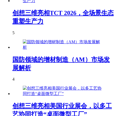
创想三维亮相TCT 2026，全场景生态
重塑生产力
5
国防领域的增材制造（AM）市场发
展解析
4
创想三维亮相美国行业展会，以多工
艺协同打造“桌面微型工厂”