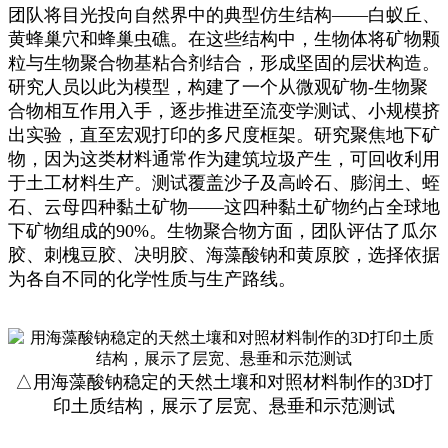
团队将目光投向自然界中的典型仿生结构——白蚁丘、
黄蜂巢穴和蜂巢虫礁。在这些结构中，生物体将矿物颗
粒与生物聚合物基粘合剂结合，形成坚固的层状构造。
研究人员以此为模型，构建了一个从微观矿物-生物聚
合物相互作用入手，逐步推进至流变学测试、小规模挤
出实验，直至宏观打印的多尺度框架。研究聚焦地下矿
物，因为这类材料通常作为建筑垃圾产生，可回收利用
于土工材料生产。测试覆盖沙子及高岭石、膨润土、蛭
石、云母四种黏土矿物——这四种黏土矿物约占全球地
下矿物组成的90%。生物聚合物方面，团队评估了瓜尔
胶、刺槐豆胶、决明胶、海藻酸钠和黄原胶，选择依据
为各自不同的化学性质与生产路线。
△用海藻酸钠稳定的天然土壤和对照材料制作的3D打
印土质结构，展示了层宽、悬垂和示范测试