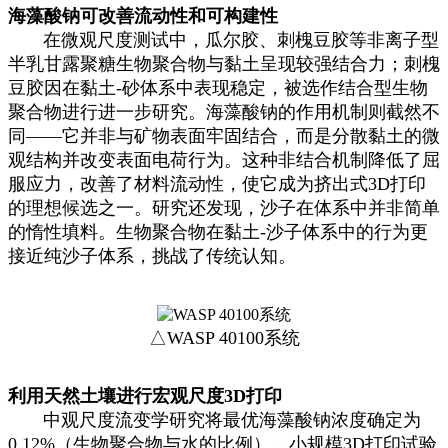
海藻酸钠可改善流动性和可构建性
在微观尺度测试中，瓜尔胶、刺槐豆胶等非离子型
半乳甘露聚糖生物聚合物与黏土呈现较强结合力；刺槐
豆胶因在黏土-砂体系中表现稳定，被选作结合型生物
聚合物进行进一步研究。海藻酸钠的作用机制则截然不
同——它并非与矿物表面牢固结合，而是分散黏土的微
观结构并改变表面电荷行为。这种非结合机制降低了屈
服应力，改善了材料流动性，使它成为挤出式3D打印
的理想候选之一。研究还发现，沙子在体系中并非简单
的惰性填料。生物聚合物在黏土-沙子体系中的行为更
接近纯沙子体系，挑战了传统认知。
△WASP 40100系统
利用天然土壤进行宏观尺度3D打印
中观尺度流变学研究将最优海藻酸钠浓度确定为
0.12%（生物聚合物与水的比例），小规模3D打印试验