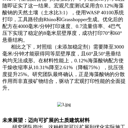
随即证实了这一结果。宏观尺度测试采用含0.12%海藻
酸钠的天然土壤（土水比3:1），使用WASP 40100系统
打印，工具路径由Rhino和Grasshopper生成。优化后的
配方在4000毫米/分钟打印速度、0.7流量倍率、4巴气
压下实现了稳定的8毫米层壁厚度，成功打印70°和60°
悬垂结构。
相比之下，对照组（未添加稳定剂）需要降至3000
毫米/分钟才能获得同等层壁厚度，且60°及50°悬垂结
构均无法成形。在材料性能上，0.12%海藻酸钠配方使
干燥收缩率从10.31%降至2.61%（降幅75%），抗压强
度提升25%。研究团队最终确认，正是海藻酸钠的分散
作用而非直接矿物结合，驱动了宏观打印性能的全面提
升。
未来展望：迈向可扩展的土质建筑材料
研究团队指出，这种框架可以扩展到优化实际施工