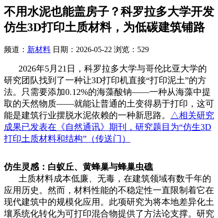
不用水泥也能盖房子？科罗拉多大学开发
仿生3D打印土质材料，为低碳建筑铺路
频道：
新材料
日期：
2026-05-22
浏览：529
2026年5月21日，科罗拉多大学与哥伦比亚大学的
研究团队找到了一种让3D打印机直接“打印泥土”的方
法。只需要添加0.12%的海藻酸钠——一种从海藻中提
取的天然物质——就能让普通的土变得易于打印，这可
能是建筑行业摆脱水泥依赖的一种新思路。
△相关研究
成果已发表在《自然通讯》期刊，研究题目为“仿生3D
打印土质材料和结构”（传送门）
仿生灵感：白蚁丘、黄蜂巢与蜂巢虫礁
土质材料成本低廉、无毒，在建筑领域有数千年的
应用历史。然而，材料性能的不稳定性一直限制着它在
现代建筑中的规模化应用。此项研究为将本地差异化土
壤系统化转化为可打印混合物提供了方法论支撑。研究