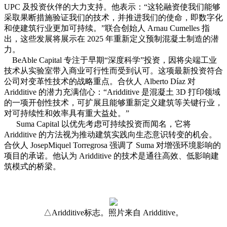
UPC 及投资伙伴的大力支持。他表示：“这轮融资使我们能够
采取果断措施验证我们的技术，并推进我们的使命，即数字化
和使建筑行业更加可持续。”联合创始人 Arnau Cumelles 指
出，这些发展将展示在 2025 年重新定义预制混凝土制造的潜
力。
BeAble Capital 专注于早期“深度科学”投资，因将尖端工业
技术从实验室带入商业可行性而受到认可。这项最新投资符合
公司对变革性技术的战略重点。合伙人 Alberto Díaz 对
Aridditive 的潜力充满信心：“Aridditive 是混凝土 3D 打印领域
的一项开创性技术，可扩展且能够重新定义建筑等关键行业，
对可持续性和效率具有重大益处。”
Suma Capital 以优先考虑可持续投资而闻名，它将
Aridditive 的方法视为推动建筑实践向生态意识转变的机会。
合伙人 JosepMiquel Torregrosa 强调了 Suma 对增强环境影响的
项目的承诺。他认为 Aridditive 的技术是通往高效、低影响建
筑模式的桥梁。
△Aridditive标志。照片来自 Aridditive。